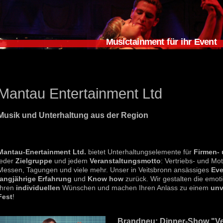
Musictainment für ihr Event
Mantau Entertainment Ltd
Musik und Unterhaltung aus der Region
Mantau-Enertainment Ltd.
bietet Unterhaltungselemente für
Firmen- 
jeder
Zielgruppe
und jedem
Veranstaltungsmotto
: Vertriebs- und Mot
Messen, Tagungen und viele mehr. Unser in Veitsbronn ansässiges
Ev
langjährige Erfahrung
und
Know how
zurück. Wir gestalten die emot
Ihren
individuellen
Wünschen und machen Ihren Anlass zu einem
unv
Fest
!
Brandneu: Dinner-Show "Ve